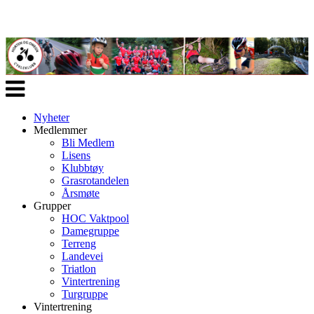
Veksle
navigasjon
Nyheter
Medlemmer
Bli Medlem
Lisens
Klubbtøy
Grasrotandelen
Årsmøte
Grupper
HOC Vaktpool
Damegruppe
Terreng
Landevei
Triatlon
Vintertrening
Turgruppe
Vintertrening