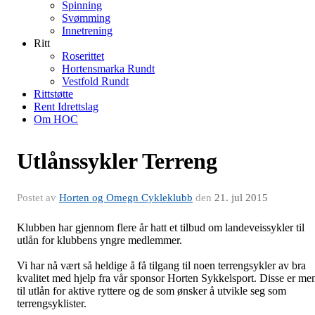
Spinning
Svømming
Innetrening
Ritt
Roserittet
Hortensmarka Rundt
Vestfold Rundt
Rittstøtte
Rent Idrettslag
Om HOC
Utlånssykler Terreng
Postet av
Horten og Omegn Cykleklubb
den
21. jul 2015
Klubben har gjennom flere år hatt et tilbud om landeveissykler til
utlån for klubbens yngre medlemmer.
Vi har nå vært så heldige å få tilgang til noen terrengsykler av bra
kvalitet med hjelp fra vår sponsor Horten Sykkelsport. Disse er me
til utlån for aktive ryttere og de som ønsker å utvikle seg som
terrengsyklister.