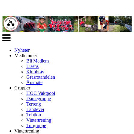
Veksle
navigasjon
Nyheter
Medlemmer
Bli Medlem
Lisens
Klubbtøy
Grasrotandelen
Årsmøte
Grupper
HOC Vaktpool
Damegruppe
Terreng
Landevei
Triatlon
Vintertrening
Turgruppe
Vintertrening