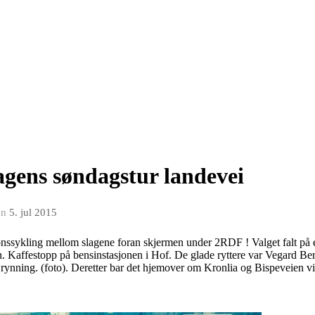
agens søndagstur landevei
en
5. jul 2015
usjonssykling mellom slagene foran skjermen under 2RDF ! Valget falt på
ren. Kaffestopp på bensinstasjonen i Hof. De glade ryttere var Vegard Be
ynning. (foto). Deretter bar det hjemover om Kronlia og Bispeveien v