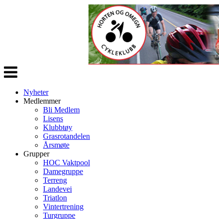
Veksle
navigasjon
Nyheter
Medlemmer
Bli Medlem
Lisens
Klubbtøy
Grasrotandelen
Årsmøte
Grupper
HOC Vaktpool
Damegruppe
Terreng
Landevei
Triatlon
Vintertrening
Turgruppe