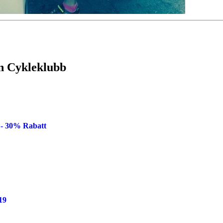
n Cykleklubb
 - 30% Rabatt
19