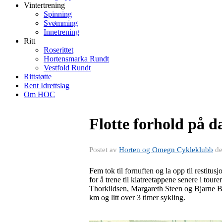
Vintertrening
Spinning
Svømming
Innetrening
Ritt
Roserittet
Hortensmarka Rundt
Vestfold Rundt
Rittstøtte
Rent Idrettslag
Om HOC
Flotte forhold på d
Postet av
Horten og Omegn Cykleklubb
d
Fem tok til fornuften og la opp til restit
for å trene til klatreetappene senere i tou
Thorkildsen, Margareth Steen og Bjarne Br
km og litt over 3 timer sykling.