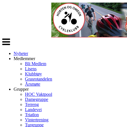
Veksle
navigasjon
Nyheter
Medlemmer
Bli Medlem
Lisens
Klubbtøy
Grasrotandelen
Årsmøte
Grupper
HOC Vaktpool
Damegruppe
Terreng
Landevei
Triatlon
Vintertrening
Turgruppe