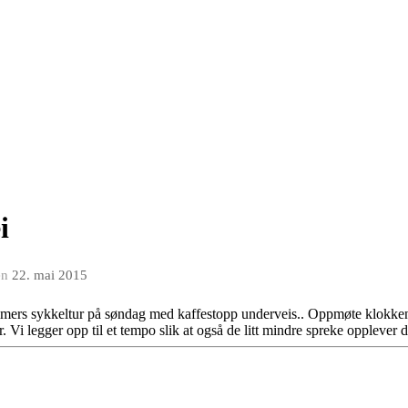
i
en
22. mai 2015
4 timers sykkeltur på søndag med kaffestopp underveis.. Oppmøte klokken
r. Vi legger opp til et tempo slik at også de litt mindre spreke opplever