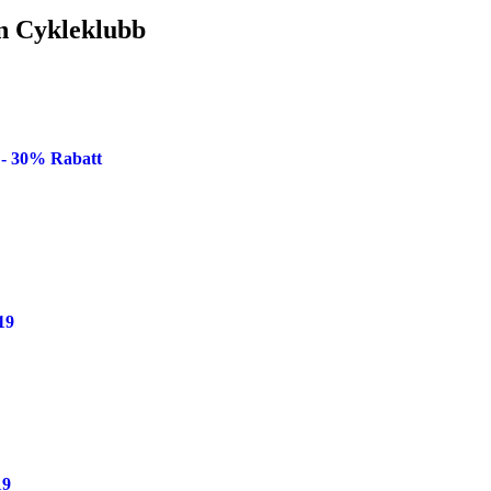
n Cykleklubb
 - 30% Rabatt
19
19