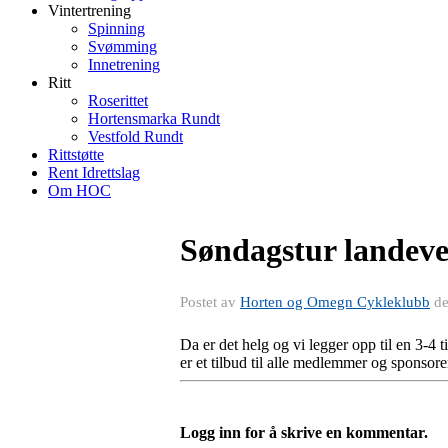
Vintertrening
Spinning
Svømming
Innetrening
Ritt
Roserittet
Hortensmarka Rundt
Vestfold Rundt
Rittstøtte
Rent Idrettslag
Om HOC
Søndagstur landeve
Postet av
Horten og Omegn Cykleklubb
d
Da er det helg og vi legger opp til en 3-
er et tilbud til alle medlemmer og sponsore
Logg inn for å skrive en kommentar.