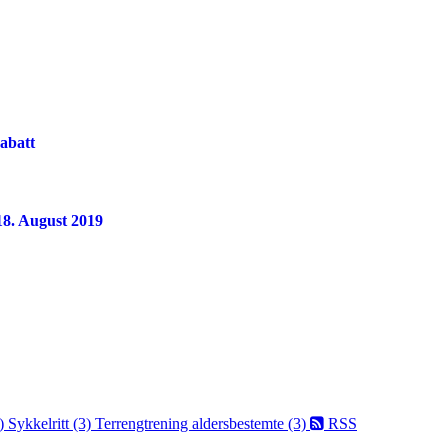
rabatt
 18. August 2019
1)
Sykkelritt (3)
Terrengtrening aldersbestemte (3)
RSS