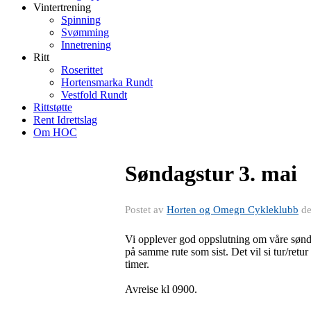
Vintertrening
Spinning
Svømming
Innetrening
Ritt
Roserittet
Hortensmarka Rundt
Vestfold Rundt
Rittstøtte
Rent Idrettslag
Om HOC
Søndagstur 3. mai
Postet av
Horten og Omegn Cykleklubb
d
Vi opplever god oppslutning om våre sønda
på samme rute som sist. Det vil si tur/retu
timer.
Avreise kl 0900.