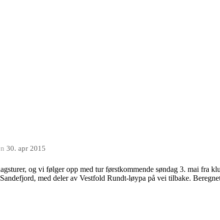
en
30. apr 2015
gsturer, og vi følger opp med tur førstkommende søndag 3. mai fra klub
r Sandefjord, med deler av Vestfold Rundt-løypa på vei tilbake. Beregnet 