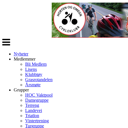
Veksle
navigasjon
Nyheter
Medlemmer
Bli Medlem
Lisens
Klubbtøy
Grasrotandelen
Årsmøte
Grupper
HOC Vaktpool
Damegruppe
Terreng
Landevei
Triatlon
Vintertrening
Turgruppe