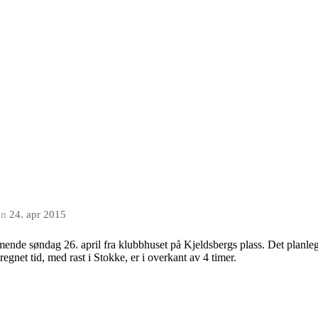
en
24. apr 2015
mmende søndag 26. april fra klubbhuset på Kjeldsbergs plass. Det planleg
egnet tid, med rast i Stokke, er i overkant av 4 timer.