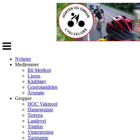
Veksle
navigasjon
Nyheter
Medlemmer
Bli Medlem
Lisens
Klubbtøy
Grasrotandelen
Årsmøte
Grupper
HOC Vaktpool
Damegruppe
Terreng
Landevei
Triatlon
Vintertrening
Turgruppe