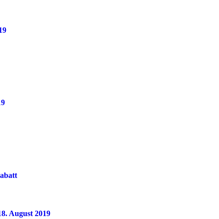
19
19
rabatt
 18. August 2019