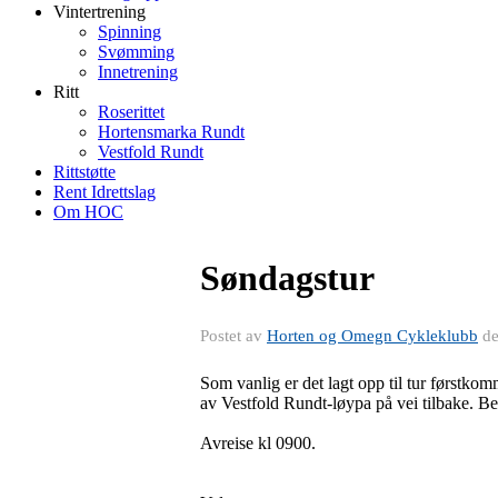
Vintertrening
Spinning
Svømming
Innetrening
Ritt
Roserittet
Hortensmarka Rundt
Vestfold Rundt
Rittstøtte
Rent Idrettslag
Om HOC
Søndagstur
Postet av
Horten og Omegn Cykleklubb
d
Som vanlig er det lagt opp til tur førstko
av Vestfold Rundt-løypa på vei tilbake. Ber
Avreise kl 0900.