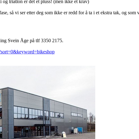
i og triatlon er det et pluss! (men ikke et krav)
ase, så vi ser etter deg som ikke er redd for å ta i et ekstra tak, og som
Ring Svein Åge på tlf 3350 2175.
ult?sort=0&keyword=bikeshop