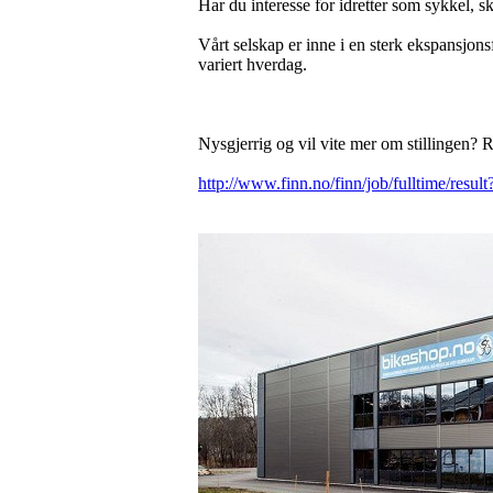
Har du interesse for idretter som sykkel, sk
Vårt selskap er inne i en sterk ekspansjonsf
variert hverdag.
Nysgjerrig og vil vite mer om stillingen? 
http://www.finn.no/finn/job/fulltime/res