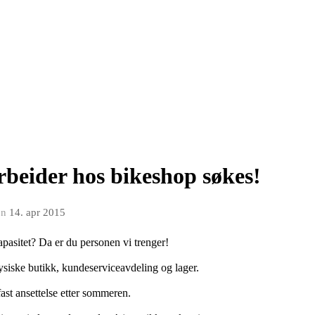
eider hos bikeshop søkes!
en
14. apr 2015
apasitet? Da er du personen vi trenger!
ysiske butikk, kundeserviceavdeling og lager.
ast ansettelse etter sommeren.