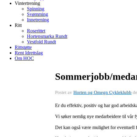
Vintertrening
Spinning
Svømming
Innetrening
Ritt
Roserittet
Hortensmarka Rundt
Vestfold Rundt
Rittstøtte
Rent Idrettslag
Om HOC
Sommerjobb/medarb
Postet av
Horten og Omegn Cykleklubb
d
Er du effektiv, positiv og har god arbeidsk
Vi søker nemlig nye medarbeidere til vår f
Det kan også være mulighet for eventuell f