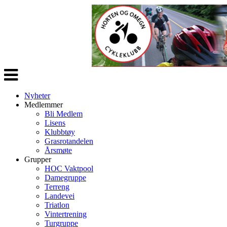
Veksle
navigasjon
Nyheter
Medlemmer
Bli Medlem
Lisens
Klubbtøy
Grasrotandelen
Årsmøte
Grupper
HOC Vaktpool
Damegruppe
Terreng
Landevei
Triatlon
Vintertrening
Turgruppe