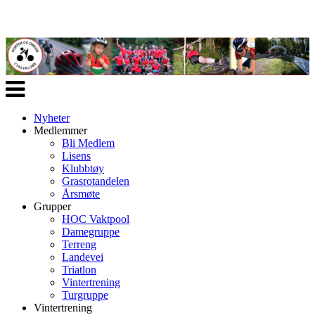
Veksle
navigasjon
Nyheter
Medlemmer
Bli Medlem
Lisens
Klubbtøy
Grasrotandelen
Årsmøte
Grupper
HOC Vaktpool
Damegruppe
Terreng
Landevei
Triatlon
Vintertrening
Turgruppe
Vintertrening