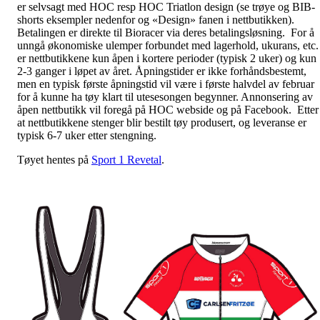
er selvsagt med HOC resp HOC Triatlon design (se trøye og BIB-
shorts eksempler nedenfor og «Design» fanen i nettbutikken).
Betalingen er direkte til Bioracer via deres betalingsløsning. For å
unngå økonomiske ulemper forbundet med lagerhold, ukurans, etc.
er nettbutikkene kun åpen i kortere perioder (typisk 2 uker) og kun
2-3 ganger i løpet av året. Åpningstider er ikke forhåndsbestemt,
men en typisk første åpningstid vil være i første halvdel av februar
for å kunne ha tøy klart til utesesongen begynner. Annonsering av
åpen nettbutikk vil foregå på HOC webside og på Facebook. Etter
at nettbutikkene stenger blir bestilt tøy produsert, og leveranse er
typisk 6-7 uker etter stengning.
Tøyet hentes på
Sport 1 Revetal
.