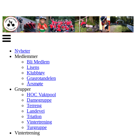
Veksle
navigasjon
Nyheter
Medlemmer
Bli Medlem
Lisens
Klubbtøy
Grasrotandelen
Årsmøte
Grupper
HOC Vaktpool
Damegruppe
Terreng
Landevei
Triatlon
Vintertrening
Turgruppe
Vintertrening