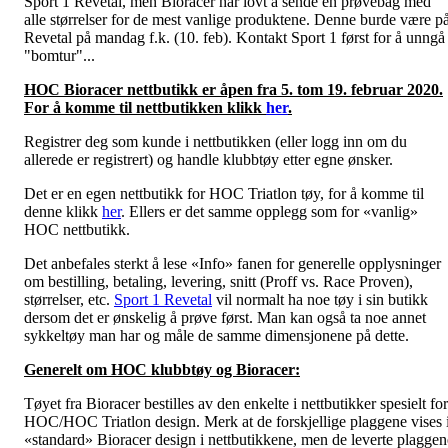
Sport 1 Revetal, men Bioracer har lovt å sende en prøvebag med
alle størrelser for de mest vanlige produktene. Denne burde være p
Revetal på mandag f.k. (10. feb). Kontakt Sport 1 først for å unngå
"bomtur"...
HOC Bioracer nettbutikk er åpen fra 5. tom 19. februar 2020.
For å komme til nettbutikken klikk
her
.
Registrer deg som kunde i nettbutikken (eller logg inn om du
allerede er registrert) og handle klubbtøy etter egne ønsker.
Det er en egen nettbutikk for HOC Triatlon tøy, for å komme til
denne klikk
her
. Ellers er det samme opplegg som for «vanlig»
HOC nettbutikk.
Det anbefales sterkt å lese «Info» fanen for generelle opplysninger
om bestilling, betaling, levering, snitt (Proff vs. Race Proven),
størrelser, etc.
Sport 1 Revetal
vil normalt ha noe tøy i sin butikk
dersom det er ønskelig å prøve først. Man kan også ta noe annet
sykkeltøy man har og måle de samme dimensjonene på dette.
Generelt om HOC klubbtøy og Bioracer:
Tøyet fra Bioracer bestilles av den enkelte i nettbutikker spesielt for
HOC/HOC Triatlon design. Merk at de forskjellige plaggene vises 
«standard» Bioracer design i nettbutikkene, men de leverte plaggen