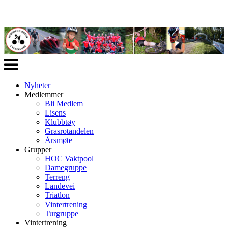
Veksle
navigasjon
Nyheter
Medlemmer
Bli Medlem
Lisens
Klubbtøy
Grasrotandelen
Årsmøte
Grupper
HOC Vaktpool
Damegruppe
Terreng
Landevei
Triatlon
Vintertrening
Turgruppe
Vintertrening