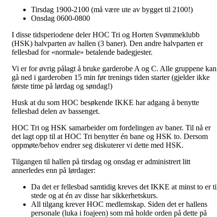
Tirsdag 1900-2100 (må være ute av bygget til 2100!)
Onsdag 0600-0800
I disse tidsperiodene deler HOC Tri og Horten Svømmeklubb
(HSK) halvparten av hallen (3 baner). Den andre halvparten er
fellesbad for «normale» betalende badegjester.
Vi er for øvrig pålagt å bruke garderobe A og C. Alle gruppene kan
gå ned i garderoben 15 min før trenings tiden starter (gjelder ikke
første time på lørdag og søndag!)
Husk at du som HOC besøkende IKKE har adgang å benytte
fellesbad delen av bassenget.
HOC Tri og HSK samarbeider om fordelingen av baner. Til nå er
det lagt opp til at HOC Tri benytter én bane og HSK to. Dersom
oppmøte/behov endrer seg diskuterer vi dette med HSK.
Tilgangen til hallen på tirsdag og onsdag er administrert litt
annerledes enn på lørdager:
Da det er fellesbad samtidig kreves det IKKE at minst to er ti
stede og at én av disse har sikkerhetskurs.
All tilgang krever HOC medlemskap. Siden det er hallens
personale (luka i foajeen) som må holde orden på dette på