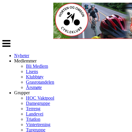
Veksle
navigasjon
Nyheter
Medlemmer
Bli Medlem
Lisens
Klubbtøy
Grasrotandelen
Årsmøte
Grupper
HOC Vaktpool
Damegruppe
Terreng
Landevei
Triatlon
Vintertrening
Turgruppe