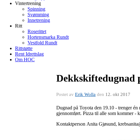
Vintertrening
Spinning
Svømming
Innetrening
Ritt
Roserittet
Hortensmarka Rundt
Vestfold Rundt
Rittstøtte
Rent Idrettslag
Om HOC
Dekkskiftedugnad 
Postet av
Erik Wolla
den
12. okt 2017
Dugnad på Toyota den 19.10 - trenger én rep
gjennomført. Pizza til alle som kommer - k
Kontaktperson Anita Gjøsund, krebsanit