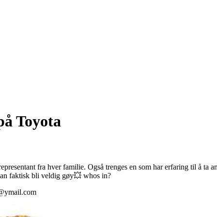
på Toyota
resentant fra hver familie. Også trenges en som har erfaring til å ta an
an faktisk bli veldig gøy💥 whos in?
a@ymail.com