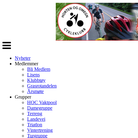
Veksle
navigasjon
Nyheter
Medlemmer
Bli Medlem
Lisens
Klubbtøy
Grasrotandelen
Årsmøte
Grupper
HOC Vaktpool
Damegruppe
Terreng
Landevei
Triatlon
Vintertrening
Turgruppe