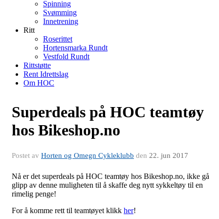
Spinning
Svømming
Innetrening
Ritt
Roserittet
Hortensmarka Rundt
Vestfold Rundt
Rittstøtte
Rent Idrettslag
Om HOC
Superdeals på HOC teamtøy
hos Bikeshop.no
Postet av
Horten og Omegn Cykleklubb
den
22. jun 2017
Nå er det superdeals på HOC teamtøy hos Bikeshop.no, ikke gå
glipp av denne muligheten til å skaffe deg nytt sykkeltøy til en
rimelig penge!
For å komme rett til teamtøyet klikk
her
!