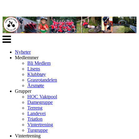
Veksle
navigasjon
Nyheter
Medlemmer
Bli Medlem
Lisens
Klubbtøy
Grasrotandelen
Årsmøte
Grupper
HOC Vaktpool
Damegruppe
Terreng
Landevei
Triatlon
Vintertrening
Turgruppe
Vintertrening