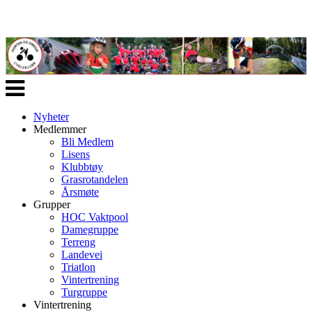
Veksle
navigasjon
Nyheter
Medlemmer
Bli Medlem
Lisens
Klubbtøy
Grasrotandelen
Årsmøte
Grupper
HOC Vaktpool
Damegruppe
Terreng
Landevei
Triatlon
Vintertrening
Turgruppe
Vintertrening