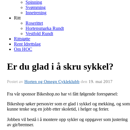
Spinning
Svømming
Innetrening
Ritt
Roserittet
Hortensmarka Rundt
Vestfold Rundt
Rittstøtte
Rent Idrettslag
Om HOC
Er du glad i å skru sykkel?
Postet av
Horten og Omegn Cykleklubb
den
19. mai 2017
Fra vår sponsor Bikeshop.no har vi fått følgende forespørsel:
Bikeshop søker person/er som er glad i sykkel og mekking, og som
kunne tenke seg en jobb etter skoletid, i helger og ferier.
Jobben vil bestå i å montere opp sykler og oppgaver som justering
av gir/bremser.