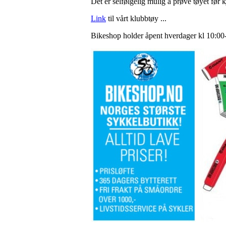
Det er selfølgelig mulig å prøve tøyet før k
Link
til vårt klubbtøy ...
Bikeshop holder åpent hverdager kl 10:00-