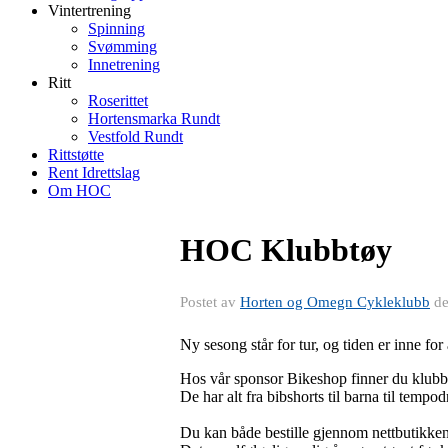
Vintertrening
Spinning
Svømming
Innetrening
Ritt
Roserittet
Hortensmarka Rundt
Vestfold Rundt
Rittstøtte
Rent Idrettslag
Om HOC
HOC Klubbtøy
Postet av
Horten og Omegn Cykleklubb
d
Ny sesong står for tur, og tiden er inne for
Hos vår sponsor Bikeshop finner du klubbtøy
De har alt fra bibshorts til barna til tempod
Du kan både bestille gjennom nettbutikken 