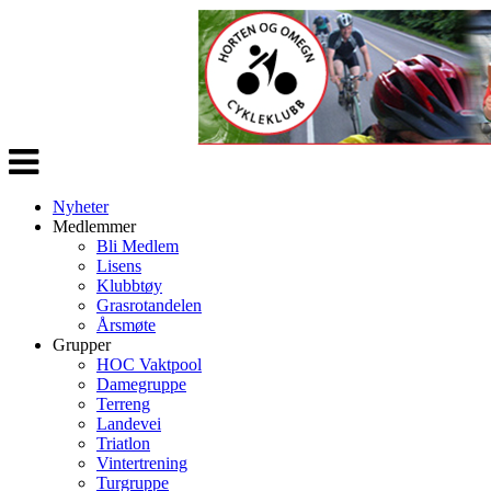
Veksle
navigasjon
Nyheter
Medlemmer
Bli Medlem
Lisens
Klubbtøy
Grasrotandelen
Årsmøte
Grupper
HOC Vaktpool
Damegruppe
Terreng
Landevei
Triatlon
Vintertrening
Turgruppe