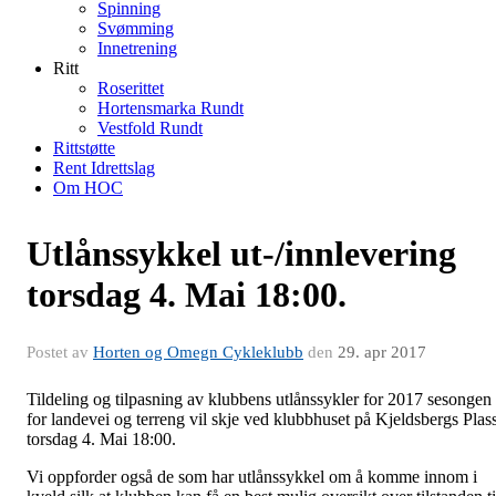
Spinning
Svømming
Innetrening
Ritt
Roserittet
Hortensmarka Rundt
Vestfold Rundt
Rittstøtte
Rent Idrettslag
Om HOC
Utlånssykkel ut-/innlevering
torsdag 4. Mai 18:00.
Postet av
Horten og Omegn Cykleklubb
den
29. apr 2017
Tildeling og tilpasning av klubbens utlånssykler for 2017 sesongen
for landevei og terreng vil skje ved klubbhuset på Kjeldsbergs Plas
torsdag 4. Mai 18:00.
Vi oppforder også de som har utlånssykkel om å komme innom i