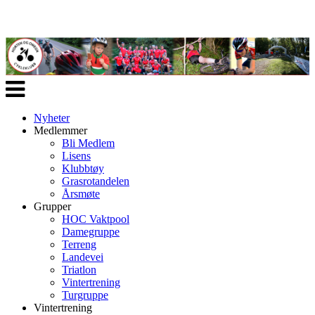
Veksle
navigasjon
Nyheter
Medlemmer
Bli Medlem
Lisens
Klubbtøy
Grasrotandelen
Årsmøte
Grupper
HOC Vaktpool
Damegruppe
Terreng
Landevei
Triatlon
Vintertrening
Turgruppe
Vintertrening