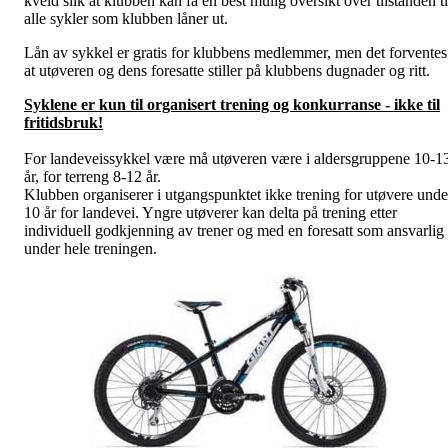
kveld silk at klubben kan få en best mulig oversikt over tilstanden ti
alle sykler som klubben låner ut.
Lån av sykkel er gratis for klubbens medlemmer, men det forventes
at utøveren og dens foresatte stiller på klubbens dugnader og ritt.
Syklene er kun til organisert trening og konkurranse - ikke til
fritidsbruk!
For landeveissykkel være må utøveren være i aldersgruppene 10-1
år, for terreng 8-12 år.
Klubben organiserer i utgangspunktet ikke trening for utøvere unde
10 år for landevei. Yngre utøverer kan delta på trening etter
individuell godkjenning av trener og med en foresatt som ansvarlig
under hele treningen.