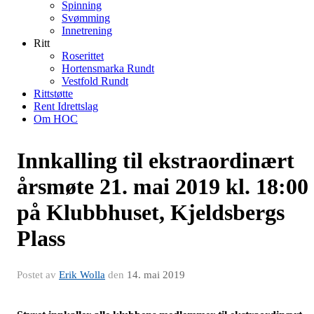
Spinning
Svømming
Innetrening
Ritt
Roserittet
Hortensmarka Rundt
Vestfold Rundt
Rittstøtte
Rent Idrettslag
Om HOC
Innkalling til ekstraordinært
årsmøte 21. mai 2019 kl. 18:00
på Klubbhuset, Kjeldsbergs
Plass
Postet av
Erik Wolla
den
14. mai 2019