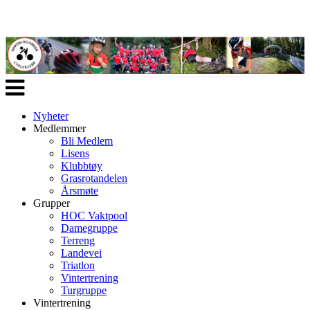
Veksle
navigasjon
Nyheter
Medlemmer
Bli Medlem
Lisens
Klubbtøy
Grasrotandelen
Årsmøte
Grupper
HOC Vaktpool
Damegruppe
Terreng
Landevei
Triatlon
Vintertrening
Turgruppe
Vintertrening