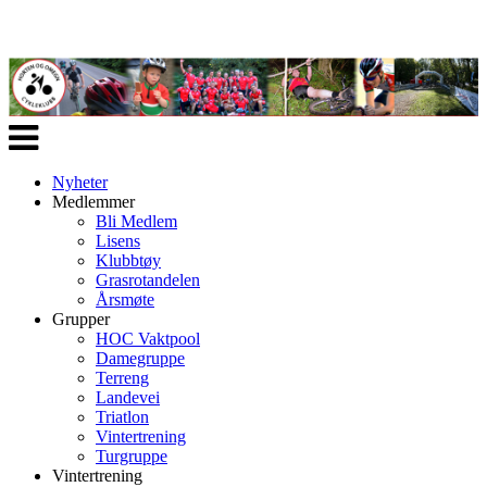
Veksle
navigasjon
Nyheter
Medlemmer
Bli Medlem
Lisens
Klubbtøy
Grasrotandelen
Årsmøte
Grupper
HOC Vaktpool
Damegruppe
Terreng
Landevei
Triatlon
Vintertrening
Turgruppe
Vintertrening