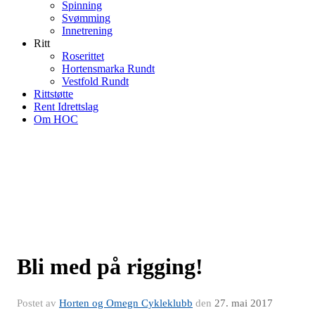
Spinning
Svømming
Innetrening
Ritt
Roserittet
Hortensmarka Rundt
Vestfold Rundt
Rittstøtte
Rent Idrettslag
Om HOC
Bli med på rigging!
Postet av
Horten og Omegn Cykleklubb
den
27. mai 2017