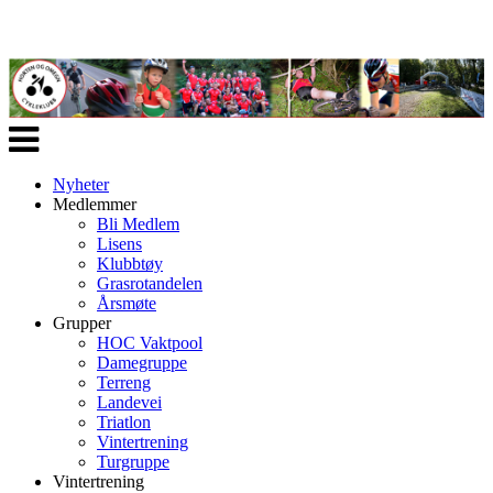
Veksle
navigasjon
Nyheter
Medlemmer
Bli Medlem
Lisens
Klubbtøy
Grasrotandelen
Årsmøte
Grupper
HOC Vaktpool
Damegruppe
Terreng
Landevei
Triatlon
Vintertrening
Turgruppe
Vintertrening